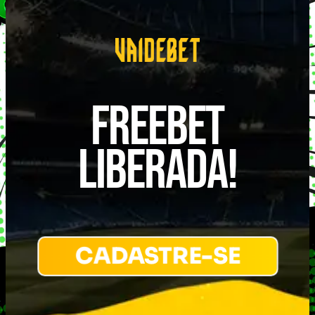
FREEBET
LIBERADA!
CADASTRE-SE